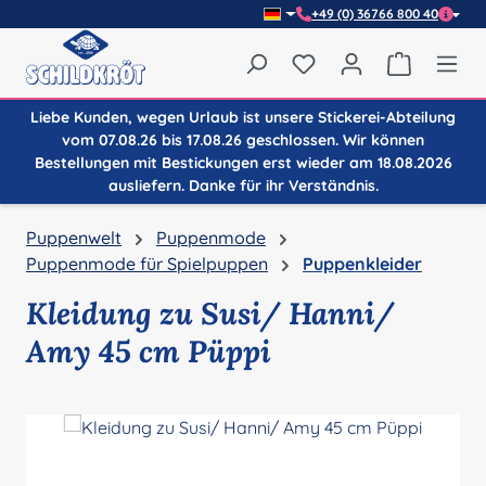
+49 (0) 36766 800 40
Zum Hauptinhalt springen
Du hast 0 Produkte auf
Warenkor
Liebe Kunden, wegen Urlaub ist unsere Stickerei-Abteilung
vom 07.08.26 bis 17.08.26 geschlossen. Wir können
Bestellungen mit Bestickungen erst wieder am 18.08.2026
ausliefern. Danke für ihr Verständnis.
Puppenwelt
Puppenmode
Puppenmode für Spielpuppen
Puppenkleider
Kleidung zu Susi/ Hanni/
Amy 45 cm Püppi
Bildergalerie überspringen