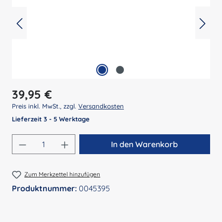
Regulärer Preis:
39,95 €
Preis inkl. MwSt., zzgl.
Versandkosten
Lieferzeit 3 - 5 Werktage
Produkt Anzahl: Gib den gewünschten Wert 
In den Warenkorb
Zum Merkzettel hinzufügen
Produktnummer:
0045395