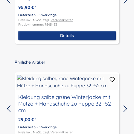
95,90 €
*
Lieferzeit 3 - 5 Werktage
Preis inkl. MwSt., zzgl.
Versandkosten
L
Produktnummer: 7545483
P
P
Details
Produktgalerie überspringen
Ähnliche Artikel
Kleidung salbeigrüne Winterjacke mit
Mütze + Handschuhe zu Puppe 32 -52
cm
L
P
29,00 €
*
P
Lieferzeit 3 - 5 Werktage
Preis inkl. MwSt., zzgl.
Versandkosten