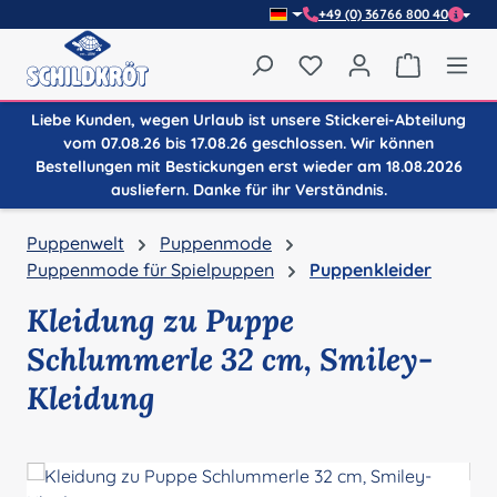
+49 (0) 36766 800 40
Zum Hauptinhalt springen
Du hast 0 Produkte auf
Warenkor
Liebe Kunden, wegen Urlaub ist unsere Stickerei-Abteilung
vom 07.08.26 bis 17.08.26 geschlossen. Wir können
Bestellungen mit Bestickungen erst wieder am 18.08.2026
ausliefern. Danke für ihr Verständnis.
Puppenwelt
Puppenmode
Puppenmode für Spielpuppen
Puppenkleider
Kleidung zu Puppe
Schlummerle 32 cm, Smiley-
Kleidung
Bildergalerie überspringen