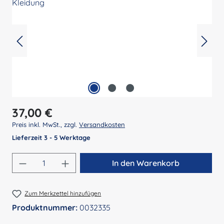
Regulärer Preis:
37,00 €
Preis inkl. MwSt., zzgl.
Versandkosten
Lieferzeit 3 - 5 Werktage
Produkt Anzahl: Gib den gewünschten Wert 
In den Warenkorb
Zum Merkzettel hinzufügen
Produktnummer:
0032335