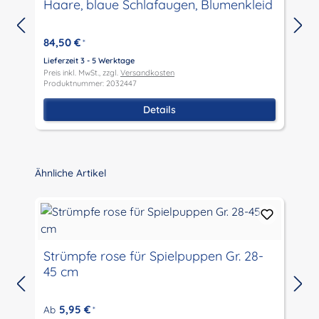
Haare, blaue Schlafaugen, Blumenkleid
84,50 €
*
Lieferzeit 3 - 5 Werktage
L
Preis inkl. MwSt., zzgl.
Versandkosten
P
Produktnummer: 2032447
P
Details
Produktgalerie überspringen
Ähnliche Artikel
Strümpfe rose für Spielpuppen Gr. 28-
45 cm
L
P
5,95 €
Ab
*
P