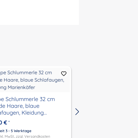
Neu
e Schlummerle 32 cm
Puppe Schlummerle 
de Haare, blaue
braune Haare, blaue
afaugen, Kleidung
Schlafaugen, Kleidun
enkäfer
Cordrock
0 €
84,50 €
*
*
eit 3 - 5 Werktage
Lieferzeit 3 - 5 Werktage
kl. MwSt., zzgl.
Versandkosten
Preis inkl. MwSt., zzgl.
Versandk