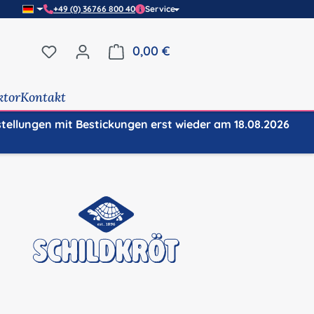
+49 (0) 36766 800 40
Service
Du hast 0 Produkte auf dem Merkzettel
0,00 €
Warenkorb enthält 0 Positi
ktor
Kontakt
stellungen mit Bestickungen erst wieder am 18.08.2026