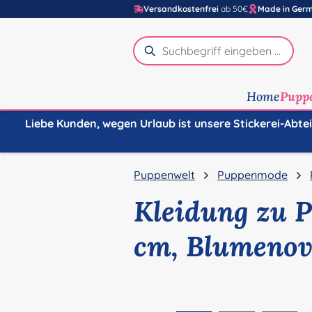
Versandkostenfrei
ab 50€
Made in Ger
m Hauptinhalt springen
Zur Suche springen
Zur Hauptnavigation springen
Home
Pupp
Liebe Kunden, wegen Urlaub ist unsere Stickerei-Abte
Puppenwelt
Puppenmode
Kleidung zu 
cm, Blumenov
Bildergalerie überspringen