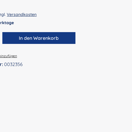
zgl.
Versandkosten
Werktage
zahl: Gib den gewünschten Wert ein ode
In den Warenkorb
hinzufügen
r:
0032356