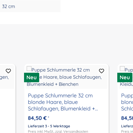
32 cm
Neu
Neu
Puppe Schlummerle 32 cm
Pupp
blonde Haare, blaue
blon
Schlafaugen, Blumenkleid +
Schl
Bienchen
Mari
84,50 €
84,5
*
Lieferzeit 3 - 5 Werktage
Lieferz
Preis inkl. MwSt., zzgl.
Versandkosten
Preis in