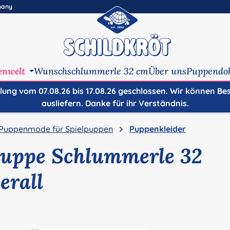
many
enwelt
Wunschschlummerle 32 cm
Über uns
Puppendo
ilung vom 07.08.26 bis 17.08.26 geschlossen. Wir können Be
ausliefern. Danke für ihr Verständnis.
Puppenmode für Spielpuppen
Puppenkleider
Puppe Schlummerle 32
erall