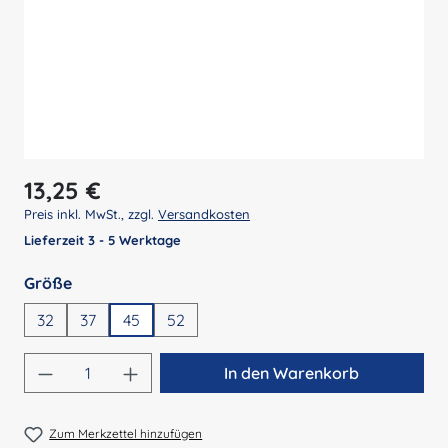
Regulärer Preis:
13,25 €
Preis inkl. MwSt., zzgl.
Versandkosten
Lieferzeit 3 - 5 Werktage
auswählen
Größe
32
37
45
52
Produkt Anzahl: Gib den gewünschten Wert 
In den Warenkorb
Zum Merkzettel hinzufügen