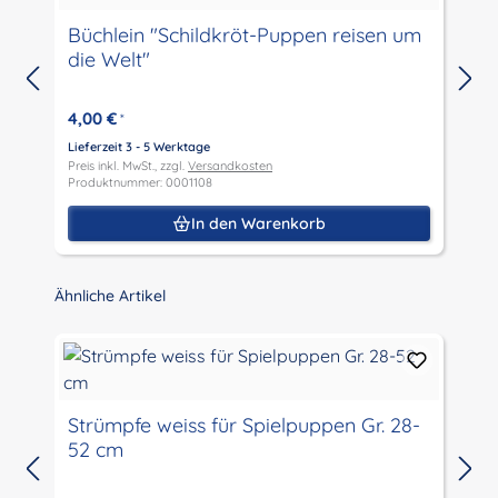
Büchlein "Schildkröt-Puppen reisen um
die Welt"
I
4,00 €
*
Lieferzeit 3 - 5 Werktage
L
Preis inkl. MwSt., zzgl.
Versandkosten
P
Produktnummer: 0001108
P
In den Warenkorb
Produktgalerie überspringen
Ähnliche Artikel
Strümpfe weiss für Spielpuppen Gr. 28-
52 cm
L