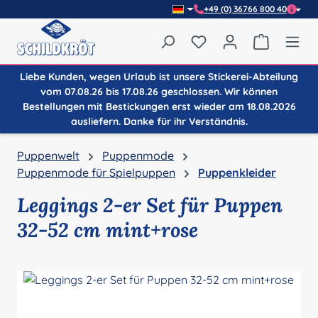
+49 (0) 36766 800 40
Zum Hauptinhalt springen
Du hast 0 Produkte auf
Warenkor
Liebe Kunden, wegen Urlaub ist unsere Stickerei-Abteilung
vom 07.08.26 bis 17.08.26 geschlossen. Wir können
Bestellungen mit Bestickungen erst wieder am 18.08.2026
ausliefern. Danke für ihr Verständnis.
Puppenwelt
Puppenmode
Puppenmode für Spielpuppen
Puppenkleider
Leggings 2-er Set für Puppen
32-52 cm mint+rose
Bildergalerie überspringen