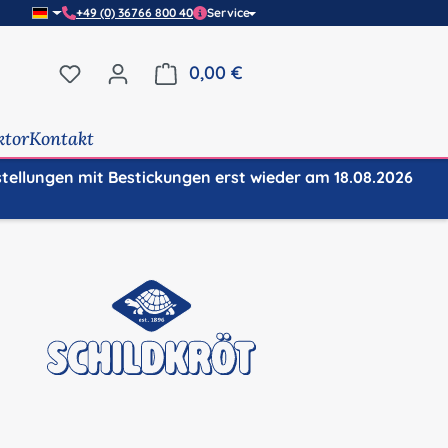
+49 (0) 36766 800 40
Service
Du hast 0 Produkte auf dem Merkzettel
0,00 €
Warenkorb enthält 0 Positi
ktor
Kontakt
stellungen mit Bestickungen erst wieder am 18.08.2026