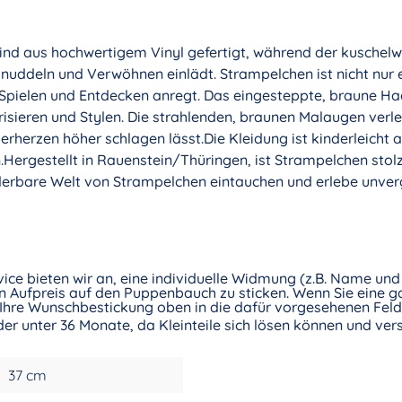
sind aus hochwertigem Vinyl gefertigt, während der kuschel
uddeln und Verwöhnen einlädt. Strampelchen ist nicht nur e
 Spielen und Entdecken anregt. Das eingesteppte, braune Ha
sieren und Stylen. Die strahlenden, braunen Malaugen verl
rherzen höher schlagen lässt.Die Kleidung ist kinderleicht
Hergestellt in Rauenstein/Thüringen, ist Strampelchen stol
underbare Welt von Strampelchen eintauchen und erlebe unve
vice bieten wir an, eine individuelle Widmung (z.B. Name u
 Aufpreis auf den Puppenbauch zu sticken. Wenn Sie eine ga
Ihre Wunschbestickung oben in die dafür vorgesehenen Felde
nder unter 36 Monate, da Kleinteile sich lösen können und ve
37 cm