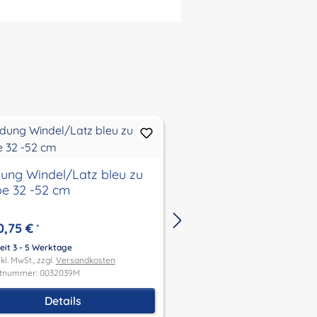
ng Windel/Latz bleu zu
Kleider-Set 3-teilig 
Puppe 32 -52 cm
32-52 cm in blau/we
0,75 €
28,00 €
*
Ab
*
eit 3 - 5 Werktage
Lieferzeit 3 - 5 Werktage
kl. MwSt., zzgl.
Versandkosten
Preis inkl. MwSt., zzgl.
Versandk
tnummer: 0032039M
Produktnummer: 0032443M
Details
Details