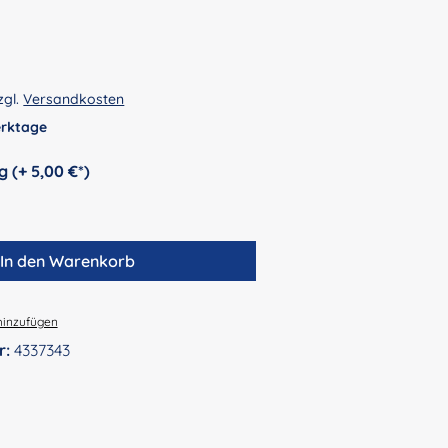
zgl.
Versandkosten
Werktage
auswählen
Personalisierung (+ 5,00 €*)
In den Warenkorb
hinzufügen
r:
4337343