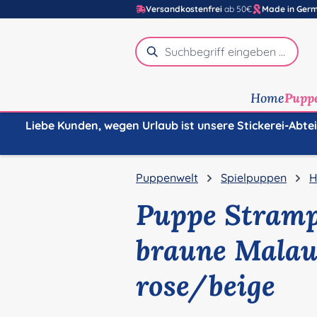
Versandkostenfrei
ab 50€
Made in Ger
m Hauptinhalt springen
Zur Suche springen
Zur Hauptnavigation springen
Home
Pupp
Liebe Kunden, wegen Urlaub ist unsere Stickerei-Abte
Puppenwelt
Spielpuppen
H
Puppe Stramp
braune Malau
rose/beige