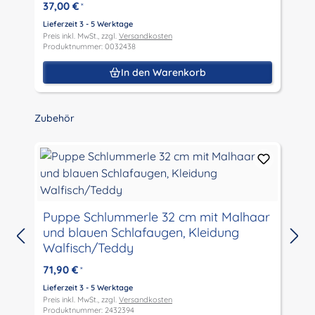
37,00 €
*
Lieferzeit 3 - 5 Werktage
L
Preis inkl. MwSt., zzgl.
Versandkosten
P
Produktnummer: 0032438
P
In den Warenkorb
Produktgalerie überspringen
Zubehör
Puppe Schlummerle 32 cm mit Malhaar
und blauen Schlafaugen, Kleidung
L
Walfisch/Teddy
P
P
71,90 €
*
Lieferzeit 3 - 5 Werktage
Preis inkl. MwSt., zzgl.
Versandkosten
Produktnummer: 2432394