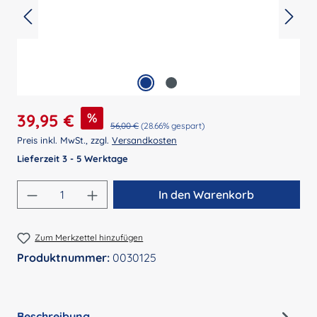
Verkaufspreis:
%
39,95 €
Regulärer Preis:
56,00 €
(28.66% gespart)
Preis inkl. MwSt., zzgl.
Versandkosten
Lieferzeit 3 - 5 Werktage
Produkt Anzahl: Gib den gewünschten Wert 
In den Warenkorb
Zum Merkzettel hinzufügen
Produktnummer:
0030125
Beschreibung