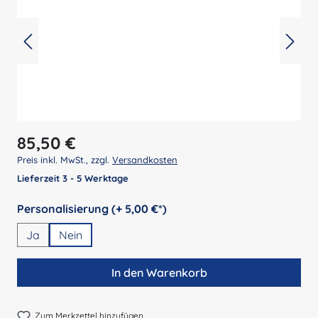
Regulärer Preis:
85,50 €
Preis inkl. MwSt., zzgl.
Versandkosten
Lieferzeit 3 - 5 Werktage
auswählen
Personalisierung (+ 5,00 €*)
Ja
Nein
In den Warenkorb
Zum Merkzettel hinzufügen