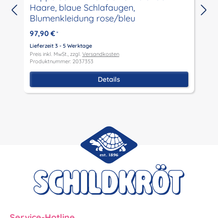
Haare, blaue Schlafaugen,
L
Blumenkleidung rose/bleu
P
P
97,90 €
*
Lieferzeit 3 - 5 Werktage
Preis inkl. MwSt., zzgl.
Versandkosten
Produktnummer: 2037353
Details
Service-Hotline