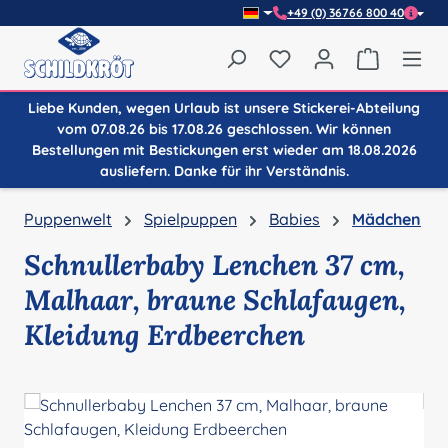
+49 (0) 36766 800 40
Zum Hauptinhalt springen
Du hast 0 Produkte auf
Warenkor
Liebe Kunden, wegen Urlaub ist unsere Stickerei-Abteilung
vom 07.08.26 bis 17.08.26 geschlossen. Wir können
Bestellungen mit Bestickungen erst wieder am 18.08.2026
ausliefern. Danke für ihr Verständnis.
Puppenwelt
Spielpuppen
Babies
Mädchen
Schnullerbaby Lenchen 37 cm,
Malhaar, braune Schlafaugen,
Kleidung Erdbeerchen
Bildergalerie überspringen