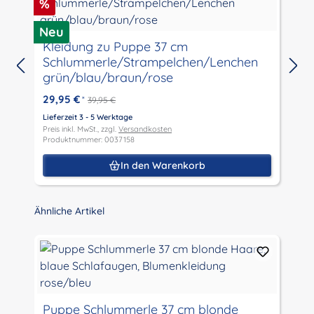
Rabatt
%
Neu
M
Kleidung zu Puppe 37 cm
Schlummerle/Strampelchen/Lenchen
grün/blau/braun/rose
29,95 €
*
39,95 €
L
P
Lieferzeit 3 - 5 Werktage
P
Preis inkl. MwSt., zzgl.
Versandkosten
Produktnummer: 0037158
In den Warenkorb
Produktgalerie überspringen
Ähnliche Artikel
P
Puppe Schlummerle 37 cm blonde