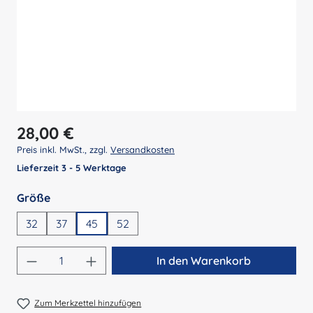
Regulärer Preis:
28,00 €
Preis inkl. MwSt., zzgl.
Versandkosten
Lieferzeit 3 - 5 Werktage
auswählen
Größe
32
37
45
52
Produkt Anzahl: Gib den gewünschten Wert 
In den Warenkorb
Zum Merkzettel hinzufügen