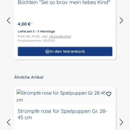
Büchlein "Sei so brav mein liebes Kind"
4,00 €
*
Lieferzeit 3 - 5 Werktage
Preis inkl. MwSt., zzgl.
Versandkosten
L
Produktnummer: 0001107
P
P
In den Warenkorb
Produktgalerie überspringen
Ähnliche Artikel
Strümpfe rose für Spielpuppen Gr. 28-
45 cm
L