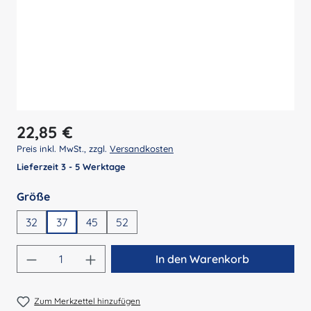
Regulärer Preis:
22,85 €
Preis inkl. MwSt., zzgl.
Versandkosten
Lieferzeit 3 - 5 Werktage
auswählen
Größe
32
37
45
52
Produkt Anzahl: Gib den gewünschten Wert 
In den Warenkorb
Zum Merkzettel hinzufügen