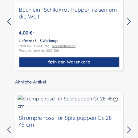
Büchlein "Schildkröt-Puppen reisen um
die Welt"
I
4,00 €
*
Lieferzeit 3 - 5 Werktage
L
Preis inkl. MwSt., zzgl.
Versandkosten
P
Produktnummer: 0001108
P
In den Warenkorb
Produktgalerie überspringen
Ähnliche Artikel
Strümpfe rose für Spielpuppen Gr. 28-
45 cm
L