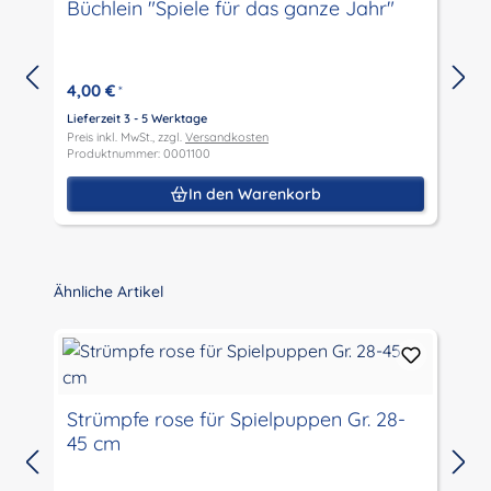
Büchlein "Spiele für das ganze Jahr"
4,00 €
*
Lieferzeit 3 - 5 Werktage
Preis inkl. MwSt., zzgl.
Versandkosten
L
Produktnummer: 0001100
P
P
In den Warenkorb
Produktgalerie überspringen
Ähnliche Artikel
Strümpfe rose für Spielpuppen Gr. 28-
45 cm
L