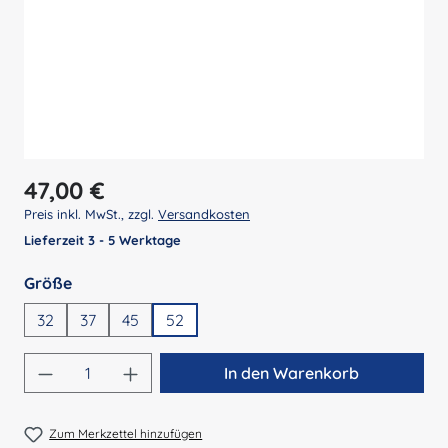
Regulärer Preis:
47,00 €
Preis inkl. MwSt., zzgl.
Versandkosten
Lieferzeit 3 - 5 Werktage
auswählen
Größe
32
37
45
52
Produkt Anzahl: Gib den gewünschten Wert 
In den Warenkorb
Zum Merkzettel hinzufügen